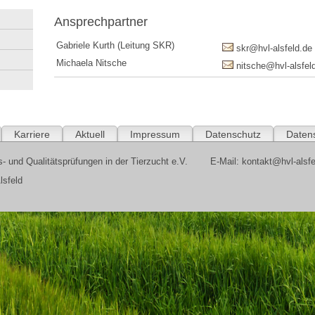
Ansprechpartner
Gabriele Kurth (Leitung SKR)
skr@hvl-alsfeld.de
Michaela Nitsche
nitsche@hvl-alsfel
Karriere
Aktuell
Impressum
Datenschutz
Daten
- und Qualitätsprüfungen in der Tierzucht e.V.
E-Mail:
kontakt@hvl-alsfe
lsfeld