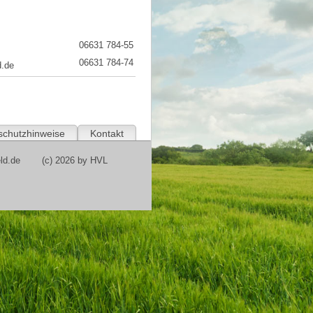
06631 784-55
06631 784-74
d.de
schutzhinweise
Kontakt
ld.de
(c) 2026 by HVL